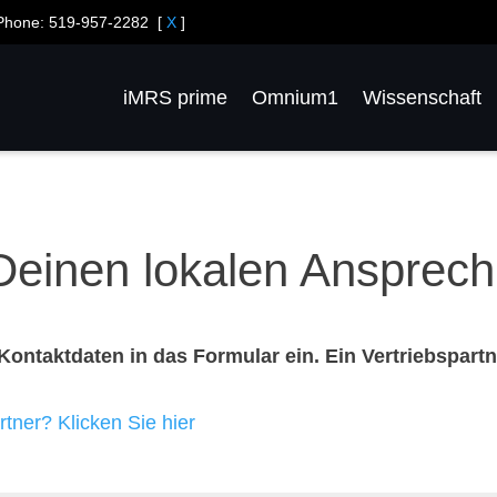
Phone:
519-957-2282
[
X
]
iMRS prime
Omnium1
Wissenschaft
Deinen lokalen Ansprech
Kontaktdaten in das Formular ein. Ein Vertriebspartn
tner? Klicken Sie hier